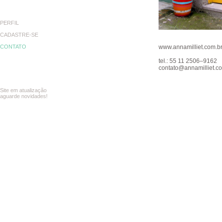
PERFIL
CADASTRE-SE
CONTATO
www.annamilliet.com.b
tel.: 55 11 2506–9162
contato@annamilliet.c
Site em atualização
aguarde novidades!